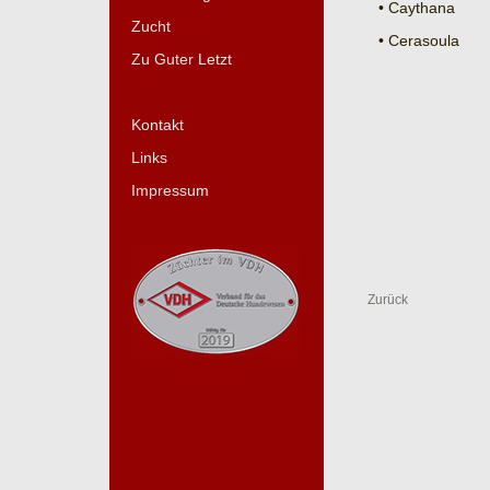
• Caythana
Zucht
• Cerasoula
Zu Guter Letzt
Kontakt
Links
Impressum
Zurück