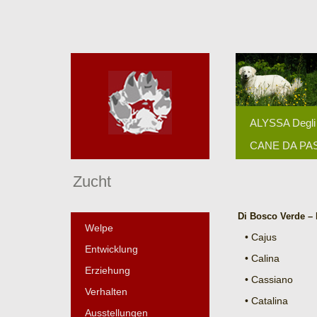
ALYSSA Degli 
CANE DA P
Zucht
Di Bosco Verde – 
Welpe
• Cajus
Entwicklung
• Calina
Erziehung
• Cassiano
Verhalten
• Catalina
Ausstellungen