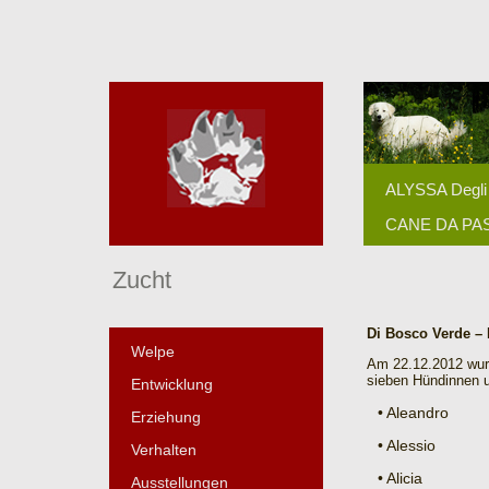
ALYSSA Degli 
CANE DA P
Zucht
Di Bosco Verde – 
Welpe
Am 22.12.2012 wur
sieben Hündinnen 
Entwicklung
• Aleandro
Erziehung
• Alessio
Verhalten
• Alicia
Ausstellungen