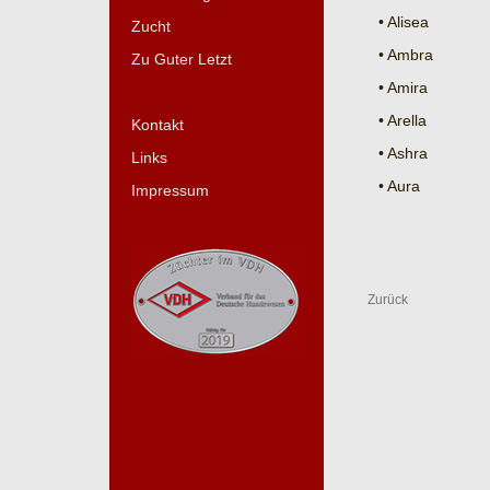
• Alisea
Zucht
• Ambra
Zu Guter Letzt
• Amira
• Arella
Kontakt
• Ashra
Links
• Aura
Impressum
Zurück